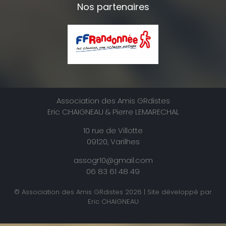
Nos partenaires
Association des Amis GRdistes
Eric CHAIGNEAU & Pierre LEMARECHAL
10 rue de Villotte
09120, Varilhes
assogr10@gmail.com
06 83 61 48 49
© Association des Amis GRdistes 2026 | Site développé par
Eric CHAIGNEAU