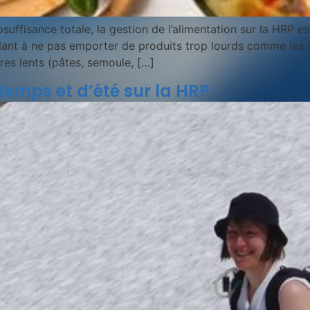
uffisance totale, la gestion de l’alimentation sur la HRP e
llant à ne pas emporter de produits trop lourds comme les 
res lents (pâtes, semoule, […]
temps et d’été sur la HRP