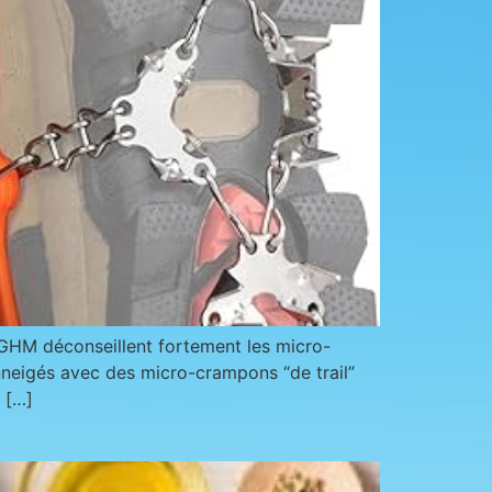
HM déconseillent fortement les micro-
eigés avec des micro-crampons “de trail”
 […]