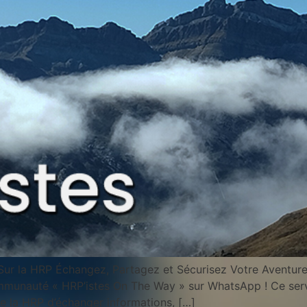
Sur la HRP Échangez, Partagez et Sécurisez Votre Aventur
munauté « HRP’istes On The Way » sur WhatsApp ! Ce servic
 la HRP d’échanger informations, […]