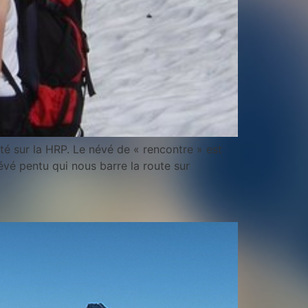
té sur la HRP. Le névé de « rencontre » est
évé pentu qui nous barre la route sur