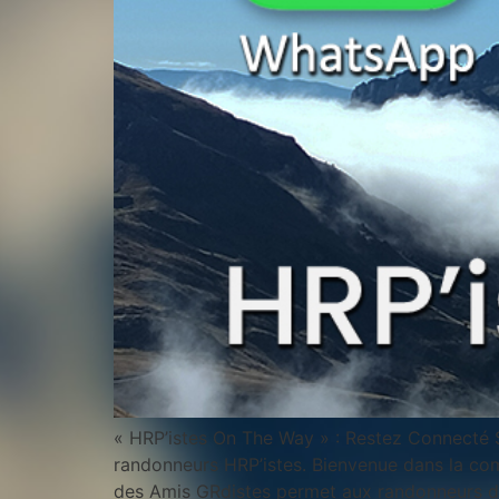
« HRP’istes On The Way » : Restez Connecté 
randonneurs HRP’istes. Bienvenue dans la com
des Amis GRdistes permet aux randonneurs de