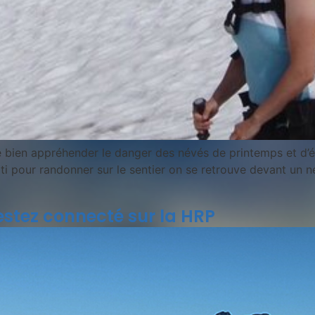
e bien appréhender le danger des névés de printemps et d’é
ti pour randonner sur le sentier on se retrouve devant un n
estez connecté sur la HRP