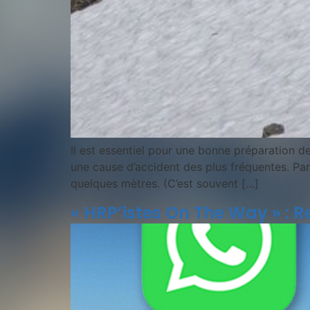
Il est essentiel pour une bonne préparation d
une cause d’accident des plus fréquentes. Par
quelques mètres. (C’est souvent […]
« HRP’istes On The Way » : R